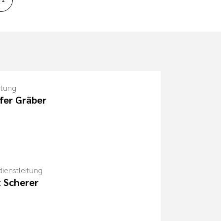
itung
fer Gräber
dienstleitung
t Scherer