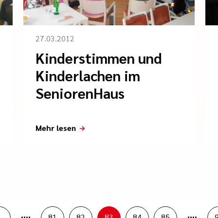
27.03.2012
Kinderstimmen und
Kinderlachen im
SeniorenHaus
Mehr lesen
....
....
1
81
82
83
84
85