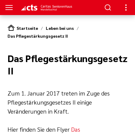
Startseite
Leben bei uns
Das Pflegestärkungsgesetz II
S
gen
Das Pflegestärkungsgesetz
II
serer Arbeit
Zum 1. Januar 2017 treten im Zuge des
Pflegestärkungsgesetzes II einige
oziales Jahr
nagement
Veränderungen in Kraft.
rkungsgesetz II
ligendienst
tlinien
Hier finden Sie den Flyer
Das