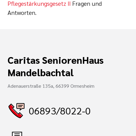
Pflegestärkungsgesetz II
Fragen und
i der cts
Antworten.
Caritas SeniorenHaus
Mandelbachtal
Adenauerstraße 135a, 66399 Ormesheim
06893/8022-0