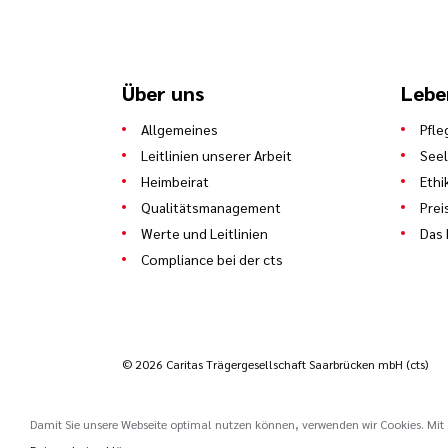
Über uns
Lebe
Allgemeines
Pfle
Leitlinien unserer Arbeit
See
Heimbeirat
Ethi
Qualitätsmanagement
Prei
Werte und Leitlinien
Das 
Compliance bei der cts
© 2026 Caritas Trägergesellschaft Saarbrücken mbH (cts)
Damit Sie unsere Webseite optimal nutzen können, verwenden wir Cookies. Mit d