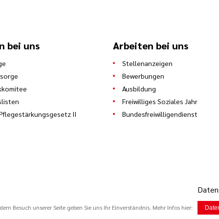
n bei uns
Arbeiten bei uns
ge
Stellenanzeigen
lsorge
Bewerbungen
kkomitee
Ausbildung
slisten
Freiwilliges Soziales Jahr
Pflegestärkungsgesetz II
Bundesfreiwilligendienst
Datens
em Besuch unserer Seite geben Sie uns Ihr Einverständnis. Mehr Infos hier:
Date