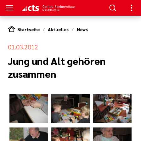
Startseite
Aktuelles
News
S
01.03.2012
gen
Jung und Alt gehören
zusammen
serer Arbeit
oziales Jahr
nagement
rkungsgesetz II
ligendienst
tlinien